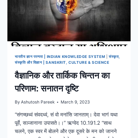
भारतीय ज्ञान परम्परा | INDIAN KNOWLEDGE SYSTEM
|
संस्कृत,
संस्कृति और विज्ञान | SANSKRIT, CULTURE & SCIENCE
वैज्ञानिक और तार्किक चिन्तन का
परिणाम: सनातन दृष्टि
By
Ashutosh Pareek
March 9, 2023
“संगच्छध्वं संवदध्वं, सं वो मनांसि जानताम्। देवा भागं यथा
पूर्वे, सञ्जानाना उपासते।।” ऋग्वेद 10.191.2 “साथ
चलने, एक स्वर में बोलने और एक दूसरे के मन को जानने