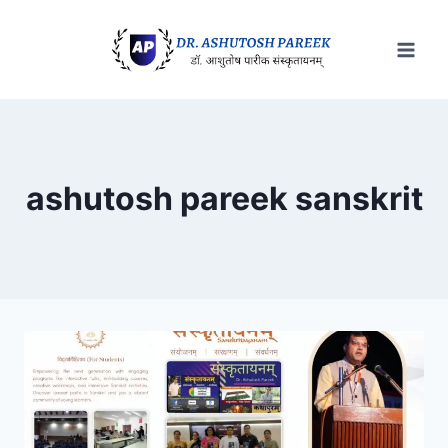
Skip
to
content
ashutosh pareek sanskrit